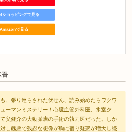
oo!ショッピングで見る
Amazonで見る
圭吾
にも、張り巡らされた伏せん、読み始めたらワクワ
ヒューマンミステリー！心臓血管外科医、氷室夕
つて父健介の大動脈瘤の手術の執刀医だった。しか
に対し醜悪で残忍な想像が胸に宿り疑惑が増大し続