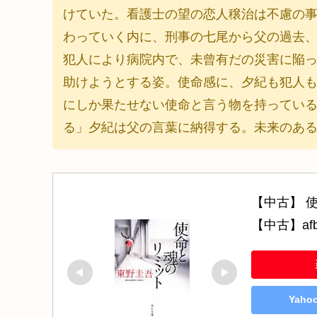
けていた。看護士の望の恋人穣治は不慮の
わっていく内に、刑事の七尾から父の過去
犯人により病院内で、未曾有だの災害に陥
助けようとする姿。使命感に、夕紀も犯人
にしか果たせない使命と言う物を持ってい
る」夕紀は父の言葉に納得する。未来のあ
【中古】 
【中古】af
Yah