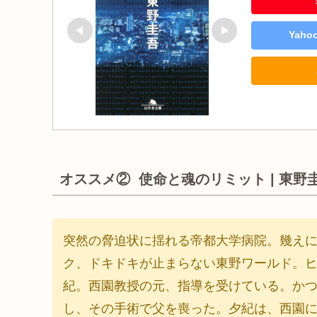
Yah
オススメ② 使命と魂のリミット | 東野
突然の脅迫状に揺れる帝都大学病院。幾え
ク、ドキドキが止まらない東野ワールド。
紀。西園教授の元、指導を受けている。か
し、その手術で父を喪った。夕紀は、西園