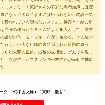
ンスミステリー！東野さんの多彩な専門知識には驚
が気になり最後迄読まずにはいられない。勿論一気
所で行われている膨大なシステム。神楽と一緒に研
楽は自分の作ったシステムにより犯人として、警察
実の証明の為「モーグル」を探し始める。その途中
して行く。巨大な組織の裏に隠された驚愕の陰謀
かった殺人犯の正体。最後の最後迄、どんでん返し
てリュウが描いたスズランの一枚の絵が幸せの抽象
した。
タ （幻冬舎文庫） [ 東野　圭吾 ]
楽天市場で見る